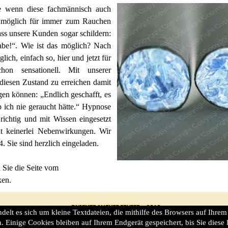
e wenn diese fachmännisch auch
s möglich für immer zum Rauchen
ass unsere Kunden sogar schildern:
habe!“. Wie ist das möglich? Nach
ich, einfach so, hier und jetzt für
hon sensationell. Mit unserer
diesen Zustand zu erreichen damit
en können: „Endlich geschafft, es
ob ich nie geraucht hätte.“ Hypnose
richtig und mit Wissen eingesetzt
at keinerlei Nebenwirkungen. Wir
. Sie sind herzlich eingeladen.
Sie die Seite vom
ken.
lt es sich um kleine Textdateien, die mithilfe des Browsers auf Ihrem
. Einige Cookies bleiben auf Ihrem Endgerät gespeichert, bis Sie dies