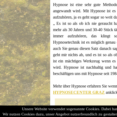
Hypnose ist eine sehr gute Method
angewandt wird. Mit Hypnose ist e
aufzuhören, ja es geht sogar so weit d
„ Es ist so als ob ich nie geraucht 
mehr als 30 Jahren und 30-40 Stück tägl
immer aufzuhören, das klingt sc
Hypnosetechnik ist es möglich genau 
auch Sie genau diesen Satz danach sag
geht mir nichts ab, und es ist so als 
ist ein mächtiges Werkzeug wenn es 
wird. Hypnose ist nachhaltig und h
beschäftigen uns mit Hypnose seit 1984
Mehr über Hypnose erfahren Sie wenn 
HYPNOSECENTER GRAZ
anklic
Unsere Website verwendet sogenannte Cookies. Dabei hande
Wir nutzen Cookies dazu, unser Angebot nutzerfreundlich zu gestalten